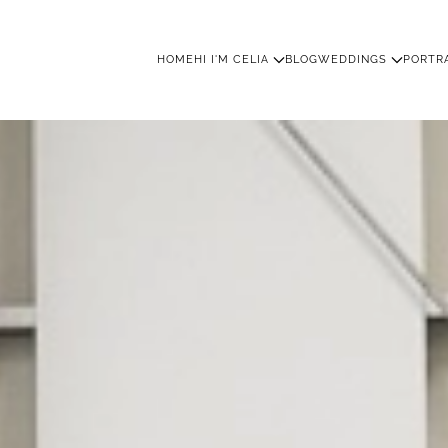
HOME
HI I'M CELIA
BLOG
WEDDINGS
PORTR