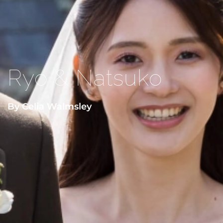
Ryo & Natsuko
By Celia Walmsley